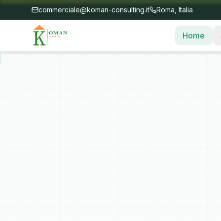
commerciale@koman-consulting.it
Roma, Italia
Home